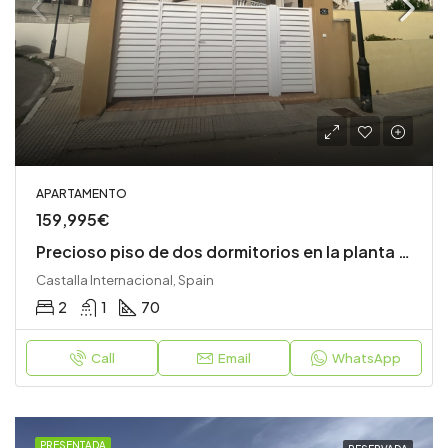
APARTAMENTO
159,995€
Precioso piso de dos dormitorios en la planta superior con jardín privado, azotea y unas vistas impresionantes
Castalla Internacional, Spain
2
1
70
Call
Email
WhatsApp
PRESENTADA