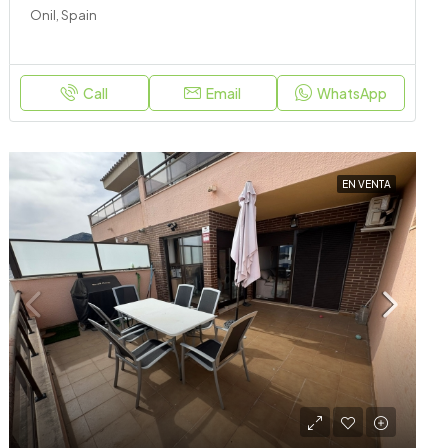
Onil, Spain
Call
Email
WhatsApp
EN VENTA