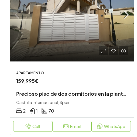
APARTAMENTO
159,995€
Precioso piso de dos dormitorios en la planta superior con jardín privado, azotea y unas vistas impresionantes
Castalla Internacional, Spain
2
1
70
Call
Email
WhatsApp