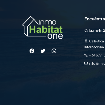
Encuéntr
C/ Jaume I n.2
Calle Alcal
Internacional
Facebook
Twitter
WhatsApp
+34 677 1
info@myc