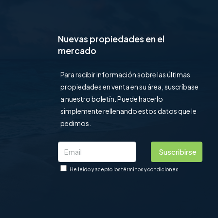
Nuevas propiedades en el
mercado
Para recibir información sobre las últimas
propiedades en venta en su área, suscríbase
a nuestro boletín. Puede hacerlo
simplemente rellenando estos datos que le
pedimos.
Suscribirse
He leído y acepto los términos y condiciones